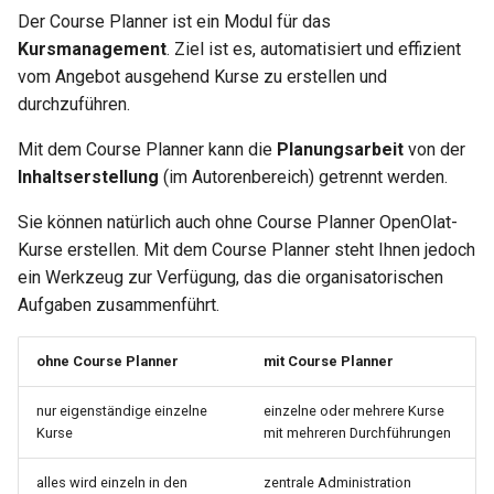
nutzen?
Unterstützende
Kompetenzen
g
Der Course Planner ist ein Modul für das
How do I exchange a test?
Technologien
verschlagworten
Reports
Review Process
Entscheide
Verbesserungsvorschlag
Blog
OLAT 7.2.0
Tests and Assessments
Zutrittskontrolle
Mathematische Formel
Other users
Dokument
OLAT 6.2.0
OLAT 4.3.0
Kursmanagement
. Ziel ist es, automatisiert und effizient
s
Wo finde ich den Course
vom Angebot ausgehend Kurse zu erstellen und
Planner?
Häufige Anwendungsfälle
Der Portfolio Editor
Gruppen
Fragenpool Administration
Notizen
Audio
OLAT 7.1.0
Making successes and
To-dos
Absences
Ordner
OLAT 6.1.0
OLAT 4.2.0
e
durchzuführen.
achievements visible
a
Die Übersichtsseite
OLAT Demo-Umgebung
Order management
Dateien
Video
OLAT 7.0.0
Events and absences
Portfolio
Podcast
OLAT 6.0.0
OLAT 4.1.0
Mit dem Course Planner kann die
Planungsarbeit
von der
OpenOlat anpassen
r
Inhaltserstellung
(im Autorenbereich) getrennt werden.
Produkte
Video/Audio
Ressourcenordner
OLAT 6.x
Content Editor
Medien Center
Blog
OLAT 4.0.0
c
Sie können natürlich auch ohne Course Planner OpenOlat-
Durchführungen
Administration
Formular
OLAT 5.x
Working with media files
To-dos
Video
Kurse erstellen. Mit dem Course Planner steht Ihnen jedoch
h
ein Werkzeug zur Verfügung, das die organisatorischen
Termine
Projektreport
Portfolio 2.0 Vorlage
OLAT 4.x
Working with videos
E-Mail
Video Livestream
Aufgaben zusammenführt.
Zertifikatsprogramme
Glossar
File Hub
Opencast
ohne Course Planner
mit Course Planner
Reports
Medien Center
edu-sharing
nur eigenständige einzelne
einzelne oder mehrere Kurse
Kurse
mit mehreren Durchführungen
Weitere Informationen
card2brain Lernkarten
alles wird einzeln in den
zentrale Administration