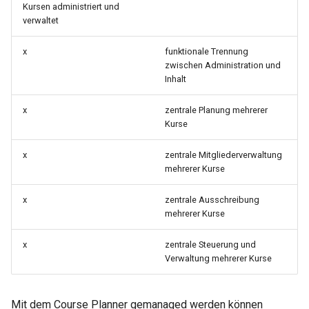
Kursen administriert und
Mediasite
verwaltet
Edubase
x
funktionale Trennung
zwischen Administration und
Inhalt
JupyterHub
x
zentrale Planung mehrerer
Bewertung
Kurse
Aufgabe
x
zentrale Mitgliederverwaltung
mehrerer Kurse
Gruppenaufgabe
x
zentrale Ausschreibung
mehrerer Kurse
Portfolioaufgabe
x
zentrale Steuerung und
Test
Verwaltung mehrerer Kurse
Self-test
Mit dem Course Planner gemanaged werden können