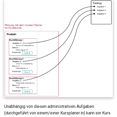
Zoom - Häufig gestellte
Fragen
Einschreibung
Mitteilungen
E-Mail
Topic Broker
Kalender
Terminplanung
LTI-Seite
Unabhängig von diesen administrativen Aufgaben
Themenvergabe
(durchgeführt von einem/einer Kursplaner:in) kann ein Kurs