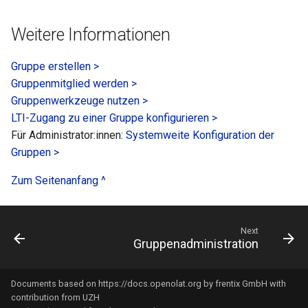
Weitere Informationen
Gruppe erstellen >
Gruppenmitglied werden >
Gruppenwerkzeuge nutzen >
LTI-Zugang zu einer Gruppe konfigurieren >
Für Administrator:innen:
Systemweite Konfiguration der
Gruppen >
Zum Seitenanfang ^
Next
Gruppenadministration
Documents based on
https://docs.openolat.org
by frentix GmbH with
contribution from UZH