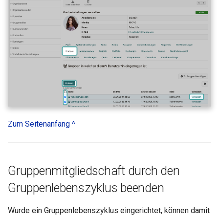
Zoom - Häufig gestellte
Fragen
Einschreibung
Mitteilungen
E-Mail
Topic Broker
Zum Seitenanfang ^
Kalender
Terminplanung
Gruppenmitgliedschaft durch den
LTI-Seite
Gruppenlebenszyklus beenden
Themenvergabe
Wurde ein Gruppenlebenszyklus eingerichtet, können damit