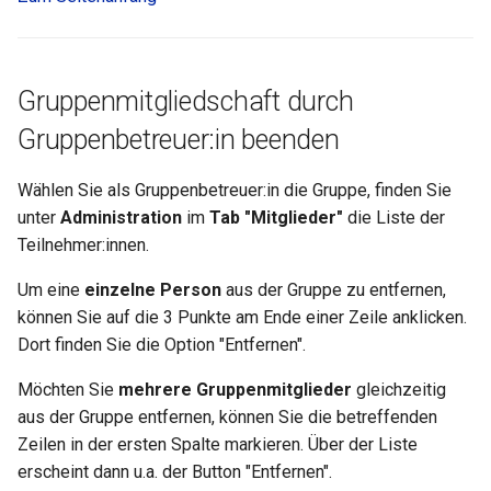
Mediasite
Edubase
Gruppenmitgliedschaft durch
JupyterHub
Gruppenbetreuer:in beenden
Bewertung
Wählen Sie als Gruppenbetreuer:in die Gruppe, finden Sie
unter
Administration
im
Tab "Mitglieder"
die Liste der
Aufgabe
Teilnehmer:innen.
Um eine
einzelne Person
aus der Gruppe zu entfernen,
Gruppenaufgabe
können Sie auf die 3 Punkte am Ende einer Zeile anklicken.
Dort finden Sie die Option "Entfernen".
Portfolioaufgabe
Möchten Sie
mehrere Gruppenmitglieder
gleichzeitig
Test
aus der Gruppe entfernen, können Sie die betreffenden
Zeilen in der ersten Spalte markieren. Über der Liste
Self-test
erscheint dann u.a. der Button "Entfernen".