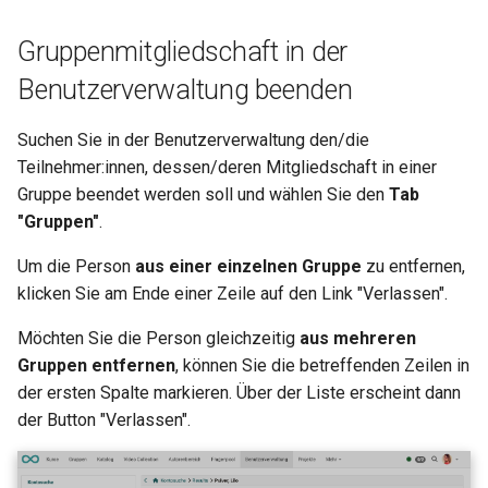
Teilnehmerliste
Gruppenmitgliedschaft in der
vitero
Benutzerverwaltung beenden
OpenMeetings
Suchen Sie in der Benutzerverwaltung den/die
Teilnehmer:innen, dessen/deren Mitgliedschaft in einer
Adobe Connect
Gruppe beendet werden soll und wählen Sie den
Tab
"Gruppen"
.
GoToMeeting
Um die Person
aus einer einzelnen Gruppe
zu entfernen,
BigBlueButton
klicken Sie am Ende einer Zeile auf den Link "Verlassen".
BBB - Häufig gestellte Fra
Möchten Sie die Person gleichzeitig
aus mehreren
Gruppen entfernen
, können Sie die betreffenden Zeilen in
Microsoft Teams
der ersten Spalte markieren. Über der Liste erscheint dann
der Button "Verlassen".
Zoom