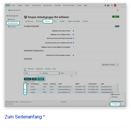
Übung
Videoaufgabe
Formular
Umfrage
Checkliste
Wiki
Forum
Dateidiskussion
Zum Seitenanfang ^
Teilnehmer Ordner