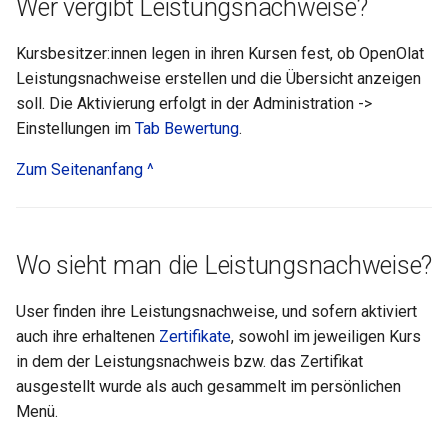
Wer vergibt Leistungsnachweise?
Mediasite
Kursbesitzer:innen legen in ihren Kursen fest, ob OpenOlat
Edubase
Leistungsnachweise erstellen und die Übersicht anzeigen
soll. Die Aktivierung erfolgt in der Administration ->
JupyterHub
Einstellungen im
Tab Bewertung
.
Zum Seitenanfang ^
Bewertung
Aufgabe
Wo sieht man die Leistungsnachweise?
Gruppenaufgabe
User finden ihre Leistungsnachweise, und sofern aktiviert
Portfolioaufgabe
auch ihre erhaltenen
Zertifikate
, sowohl im jeweiligen Kurs
in dem der Leistungsnachweis bzw. das Zertifikat
Test
ausgestellt wurde als auch gesammelt im persönlichen
Menü.
Self-test