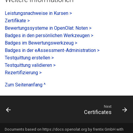
Leistungsnachweise in Kursen >
Zertifikate >
Bewertungssysteme in OpenOlat: Noten >
Badges in den persönlichen Werkzeugen >
Badges im Bewertungswerkzeug >
Badges in der eAssessment-Administration >
Testquittung erstellen >
Testquittung validieren >
Rezertifizierung >
Zum Seitenanfang ^
Next
Certificates
Documents based on
https://docs.openolat.org
by frentix GmbH with